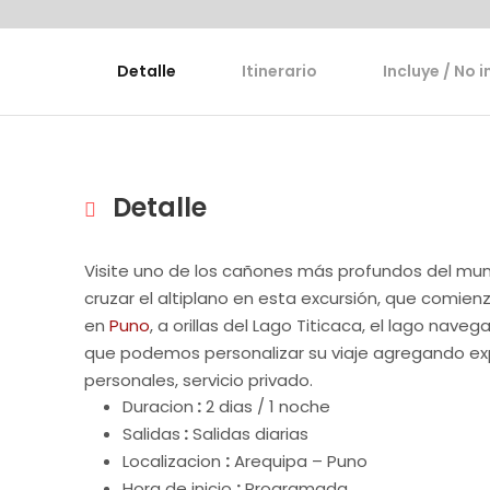
Detalle
Itinerario
Incluye / No i
Detalle
Visite uno de los cañones más profundos del mun
cruzar el altiplano en esta excursión, que comie
en
Puno
, a orillas del Lago Titicaca, el lago nav
que podemos personalizar su viaje agregando exp
personales, servicio privado.
Duracion
:
2 dias / 1 noche
Salidas
:
Salidas diarias
Localizacion
:
Arequipa – Puno
Hora de inicio
:
Programada