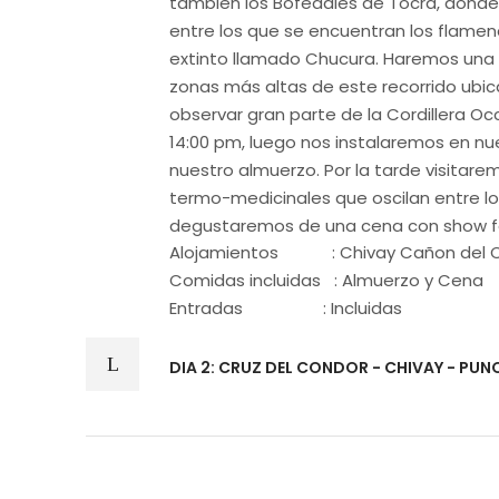
también los Bofedales de Tocra, donde
entre los que se encuentran los flamen
extinto llamado Chucura. Haremos una p
zonas más altas de este recorrido ub
observar gran parte de la Cordillera Oc
14:00 pm, luego nos instalaremos en n
nuestro almuerzo. Por la tarde visitare
termo-medicinales que oscilan entre los
degustaremos de una cena con show fol
Alojamientos : Chivay Cañon del 
Comidas incluidas : Almuerzo y Cena
Entradas : Incluidas​
DIA 2: CRUZ DEL CONDOR - CHIVAY - PUNO