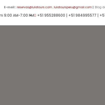
E-mail :
reservas@lulatours.com
,
lulatoursperu@gmail.com
|
Blog d
m 9:00 AM-7:00 PM
+51 955288600 | +51 984995577 | +