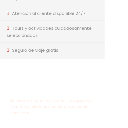
Atención al cliente disponible 24/7
Tours y actividades cuidadosamente
seleccionados
Seguro de viaje gratis
¿Tienes una pregunta?
No dude en llamarnos. Somos un equipo de
expertos y estamos encantados de hablar
con usted.
+51 955 288 600