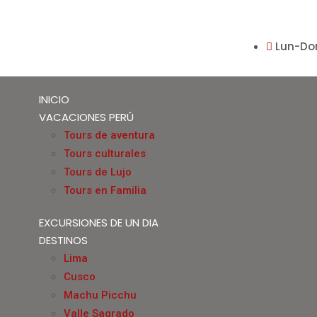
Lun-Do
INICIO
VACACIONES PERÚ
Tours de aventura
Tours culturales
Tours de Lujo
Tours en Familia
EXCURSIONES DE UN DIA
DESTINOS
Lima
Cusco
Machu Picchu
Valle Sagrado