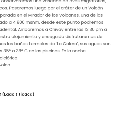
 observaremos una variedad de aves migratorias,
cos. Pasaremos luego por el cráter de un Volcán
arada en el Mirador de los Volcanes, una de las
icado a 4 800 msnm, desde este punto podremos
cidental. Arribaremos a Chivay entre las 13:30 pm a
uestro alojamiento y enseguida disfrutaremos de
mos los baños termales de ‘La Calera’, sus aguas son
 35° a 38° C en las piscinas. En la noche
clórico.
Colca
 (Lago titicaca)