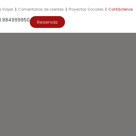
e Viajes
|
Comentarios de clientes
|
Proyectos Sociales
|
Contáctenos
51 984999950
Reservas