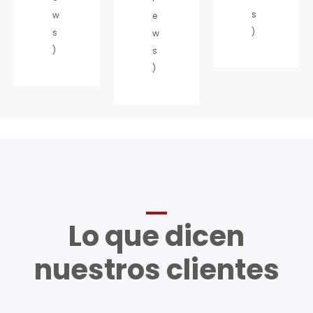
s
w
e
)
s
w
)
s
)
Lo que dicen
nuestros clientes