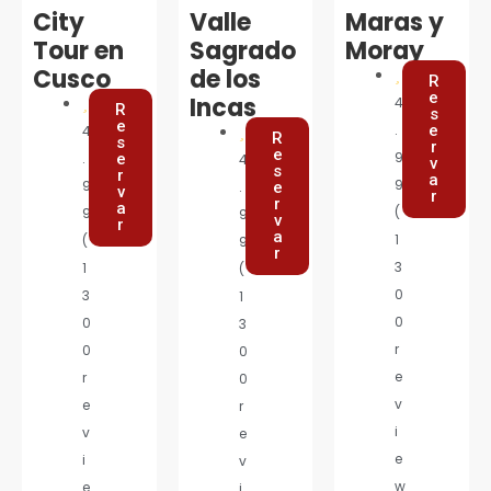
City
Valle
Maras y
Tour en
Sagrado
Moray
Cusco
de los
R
e
Incas
4
R
s
e
.
e
4
R
s
r
e
9
.
e
4
v
s
r
a
9
9
.
e
v
r
r
a
(
9
9
v
r
a
1
(
9
r
3
1
(
0
3
1
0
0
3
r
0
0
e
r
0
v
e
r
i
v
e
e
i
v
w
e
i