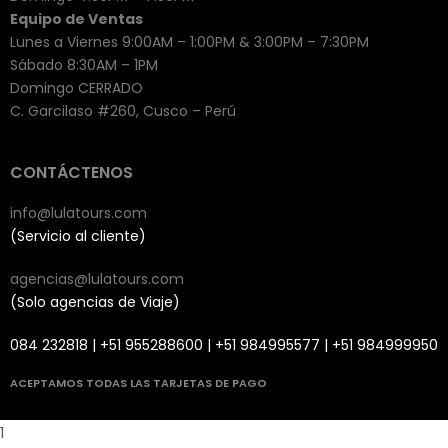
Equipo de Ventas
Lunes a Viernes 9:00AM – 1:00PM & 3:00PM – 7:30PM
Sábado 8:30AM – 1PM
Domingo CERRADO
C. Garcilaso #260, Cusco – Perú
CONTÁCTENOS
info@lulatours.com
(Servicio al cliente)
agencias@lulatours.com
(Solo agencias de Viaje)
084 232818 | +51 955288600 | +51 984995577 | +51 984999950
ACEPTAMOS TODAS LAS TARJETAS DE PAGO
acklink panel
1