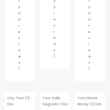
0
1
1
0
3
3
r
0
0
e
0
0
v
r
r
i
e
e
e
v
v
w
i
i
s
e
e
)
w
w
s
s
)
)
City Tour 1/2
Tour Valle
Tour Maras
Día
Sagrado 1 Día
Moray 1/2 Día