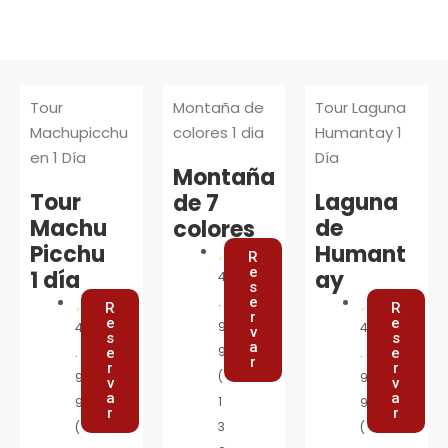
Tour
Montaña de
Tour Laguna
Machupicchu
colores 1 dia
Humantay 1
en 1 Día
Día
Montaña
Tour
Laguna
de 7
Machu
de
colores
Picchu
Humant
R
e
1
día
ay
4
s
.
e
R
R
r
e
e
9
4
4
v
s
s
a
9
.
e
.
e
r
r
r
(
9
9
v
v
a
a
1
9
9
r
r
3
(
(