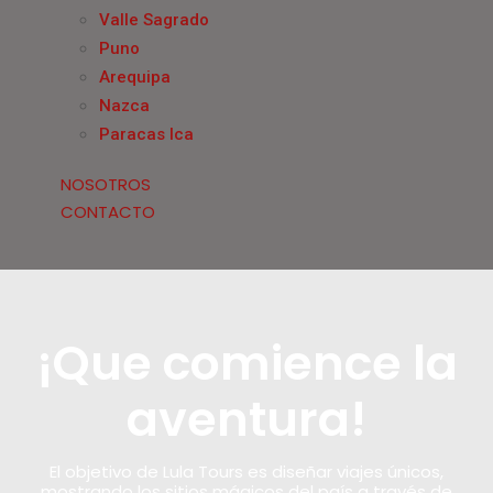
Valle Sagrado
Puno
Arequipa
Nazca
Paracas Ica
NOSOTROS
CONTACTO
¡Que comience la
aventura!
El objetivo de Lula Tours es diseñar viajes únicos,
mostrando los sitios mágicos del país a través de