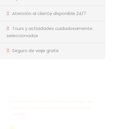
Atención al cliente disponible 24/7
Tours y actividades cuidadosamente
seleccionados
Seguro de viaje gratis
¿Tienes una pregunta?
No dude en llamarnos. Somos un equipo de
expertos y estamos encantados de hablar
con usted.
+51 955 288 600