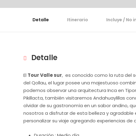
Detalle
Itinerario
Incluye / No i
Detalle
El
Tour Valle sur
, es conocido como la ruta del s
del Qollau, el lugar posee una majestuoso combi
podemos observar una arquitectura Inca en Tipon, 
Pikillacta, también visitaremos Andahuaylillas con
olvidar de su gastronomía en un sabor andino, q
nosotros a disfrutar de esta belleza y agradabl
personalizar su viaje agregando experiencias de 
Duración : Medio día