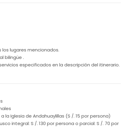
s los lugares mencionados.
l bilingüe .
servicios especificados en la descripción del itinerario.
es
nales
a la Iglesia de Andahuaylillas (S /. 15 por persona)
sco integral: S /. 130 por persona o parcial: S /. 70 por