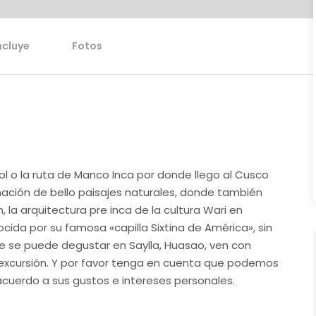
ncluye
Fotos
ol o la ruta de Manco Inca por donde llego al Cusco
nación de bello paisajes naturales, donde también
la arquitectura pre inca de la cultura Wari en
ocida por su famosa «capilla Sixtina de América», sin
ue se puede degustar en Saylla, Huasao, ven con
e excursión. Y por favor tenga en cuenta que podemos
acuerdo a sus gustos e intereses personales.