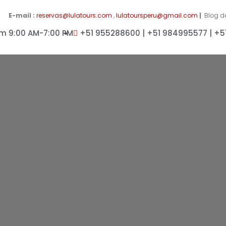
E-mail :
reservas@lulatours.com
,
lulatoursperu@gmail.com
|
Blog d
m 9:00 AM-7:00 PM
+51 955288600 | +51 984995577 | +