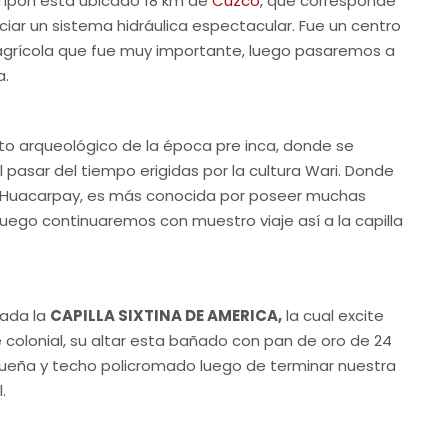
 Tipon esta ubicado 18 km de
Cuzco
, que corresponde
ciar un sistema hidráulica espectacular. Fue un centro
 agrícola que fue muy importante, luego pasaremos a
a.
nto arqueológico de la época pre inca, donde se
l pasar del tiempo erigidas por la cultura Wari. Donde
de Huacarpay, es más conocida por poseer muchas
uego continuaremos con muestro viaje así a la capilla
rada la
CAPILLA SIXTINA DE AMERICA,
la cual excite
 colonial, su altar esta bañado con pan de oro de 24
squeña y techo policromado luego de terminar nuestra
.