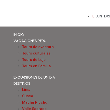
Lun-Do
INICIO
VACACIONES PERÚ
Tours de aventura
Tours culturales
Tours de Lujo
Tours en Familia
EXCURSIONES DE UN DIA
DESTINOS
Lima
Cusco
Machu Picchu
Valle Sagrado