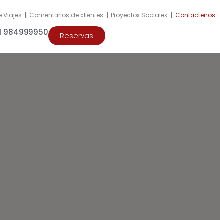
e Viajes
|
Comentarios de clientes
|
Proyectos Sociales
|
Contáctenos
51 984999950
Reservas