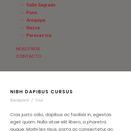
Valle Sagrado
Puno
Arequipa
Nazca
Paracas Ica
NOSOTROS
CONTACTO
NIBH DAPIBUS CURSUS
Backpack
/
Tour
Cras justo odio, dapibus ac facilisis in, egestas
eget quam. Nulla vitae elit libero, a pharetra
augue. Morbi leo risus, porta ac consectetur ac,