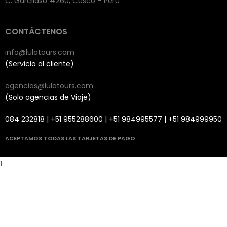
C. Garcilaso #260, Cusco – Perú
CONTÁCTENOS
info@lulatours.com
(Servicio al cliente)
agencias@lulatours.com
(Solo agencias de Viaje)
084 232818 | +51 955288600 | +51 984995577 | +51 984999950
ACEPTAMOS TODAS LAS TARJETAS DE PAGO
1
eri