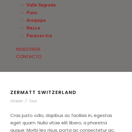
Valle Sagrado
Puno
Arequipa
Nazca
Paracas Ica
NOSOTROS
CONTACTO
ZERMATT SWITZERLAND
Ocean
/
Tour
Cras justo odio, dapibus ac facilisis in, egestas
eget quam. Nulla vitae elit libero, a pharetra
augue. Morbi leo risus, porta ac consectetur ac,