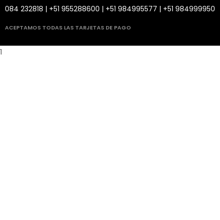
084 232818 | +51 955288600 | +51 984995577 | +51 984999950
ACEPTAMOS TODAS LAS TARJETAS DE PAGO
1
leri