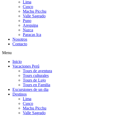
Lima
Cusco
Machu Picchu
Valle Sagrado
Puno
Arequipa
Nazca
Paracas Ica
Nosotros
Contacto
Menu
Inicio
Vacaciones Perú
Tours de aventura
Tours culturales
Tours de Lujo
Tours en Familia
Excursiones de un dia
Destinos
Lima
Cusco
Machu Picchu
Valle Sagrado