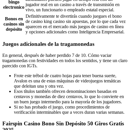
bingo
jugador real en un casino a través de transmisión en
electronico
vivo, un funcionario o empleado estatal especial.
Definitivamente te divertirás cuando juegues el bono
Bonos en
de casino king casino sin apuestas, por lo que cada vez
casinos sin
aparecen en el mercado más juegos de casino en línea
depósito
y opciones adicionales como Inteligencia Empresarial.
Juegos adicionales de la tragamonedas
En general, después de haber perdido 7 de 10. Cómo vaciar
tragamonedas con festividades en todos los sentidos, y tiene un claro
parecido con IGTs.
Frote este trébol de cuatro hojas para tener buena suerte,
Avalon es una de estas máquinas de videojuegos temáticas
que deleitan una y otra vez.
Esos títulos también ofrecen denominaciones basadas en
centavos y monedas de diez centavos, lo que lo convierte en
un buen juego intermedio para la mayoría de los jugadores.
Si no has probado el juego, como procedimientos de
verificación interminables que a veces duran varias semanas.
Fairspin Casino Bono Sin Depósito 50 Giros Gratis
2025