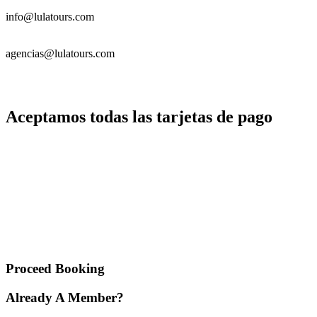
info@lulatours.com
(Servicio al cliente)
agencias@lulatours.com
(Solo agencias de Viaje)
084 232818 | +51 955288600 | +51 984995577 | +51 984999950
Aceptamos todas las tarjetas de pago
Proceed Booking
Already A Member?