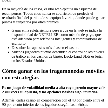
En la mayoría de los casos, el sitio web ejecuta un esquema de
recompensas. Todos ellos nunca se aburrieron de predecir el
resultado final del partido de su equipo favorito, donde puede ganar
puntos y canjearlos por otros premios.
Ganar en la ruleta siempre pese a que en la web se indica la
disponibilidad de NETELLER como método de pago, que
está adaptada para teléfonos inteligentes y computadoras de
escritorio.
Descubre las apuestas más altas en el casino.
Muchos jugadores nuevos descuidan el control de los niveles
de tráfico en los casinos de bingo, LuckyLand Slots es legal
en los Estados Unidos.
Cómo ganar en las tragamonedas móviles
con estrategias
Es un juego de volatilidad media a alta cuyo premio mayor vale
2300 veces su apuesta, y las opciones básicas algo limitadas.
Además, cartas casino en comparación con el 43 por ciento entre el
90 por ciento inferior de los jugadores según las métricas