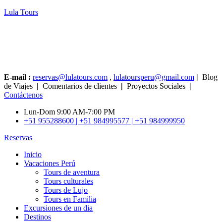
Lula Tours
E-mail :
reservas@lulatours.com
,
lulatoursperu@gmail.com
|
Blog
de Viajes
|
Comentarios de clientes
|
Proyectos Sociales
|
Contáctenos
Lun-Dom 9:00 AM-7:00 PM
+51 955288600 | +51 984995577 | +51 984999950
Reservas
Inicio
Vacaciones Perú
Tours de aventura
Tours culturales
Tours de Lujo
Tours en Familia
Excursiones de un dia
Destinos