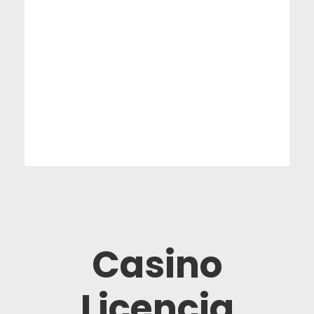
Licencia
Curazao
Casino
Licencia