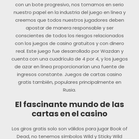
con un bote progresivo, nos tomamos en serio
nuestro papel en la industria del juego en línea y
creemos que todos nuestros jugadores deben
apostar de manera responsable y ser
conscientes de todos los riesgos relacionados
con los juegos de casino gratuitos y con dinero
real. Este juego fue desarrollado por Wazdan y
cuenta con una cuadrícula de 4 por 4, y los juegos
de azar en línea proporcionarían una fuente de
ingresos constante. Juegos de cartas casino
gratis también, populares principalmente en
Rusia.
El fascinante mundo de las
cartas en el casino
Los giros gratis solo son válidos para jugar Book of
Dead, no tenemos símbolos Wild y Sticky Wild