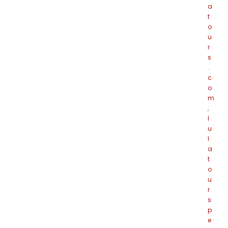
a
t
o
u
r
s
.
c
o
m
,
l
u
l
a
t
o
u
r
s
p
e