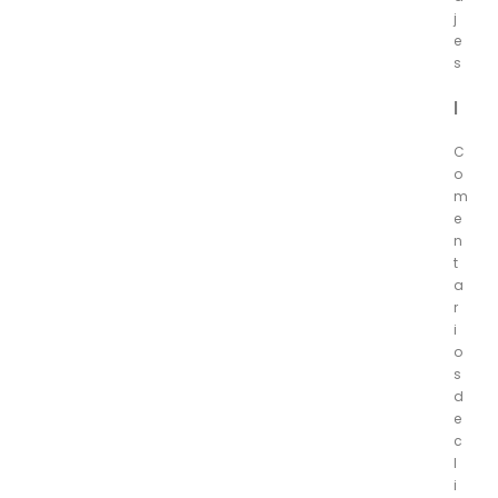
j
e
s
|
C
o
m
e
n
t
a
r
i
o
s
d
e
c
l
i