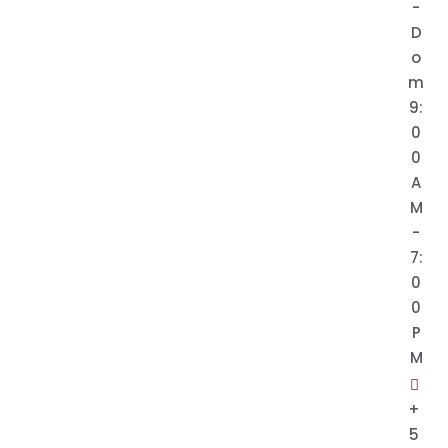
-
D
o
m
9:
0
0
A
M
-
7:
0
0
P
M
+
5