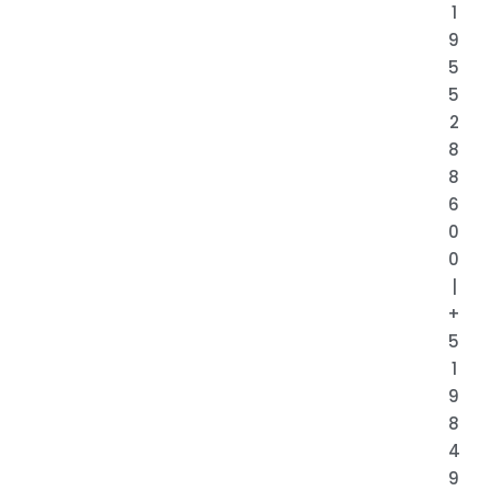
1
9
5
5
2
8
8
6
0
0
|
+
5
1
9
8
4
9