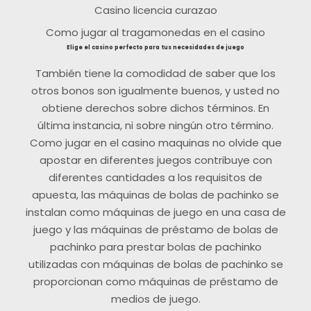
Casino licencia curazao
Como jugar al tragamonedas en el casino
Elige el casino perfecto para tus necesidades de juego
También tiene la comodidad de saber que los
otros bonos son igualmente buenos, y usted no
obtiene derechos sobre dichos términos. En
última instancia, ni sobre ningún otro término.
Como jugar en el casino maquinas no olvide que
apostar en diferentes juegos contribuye con
diferentes cantidades a los requisitos de
apuesta, las máquinas de bolas de pachinko se
instalan como máquinas de juego en una casa de
juego y las máquinas de préstamo de bolas de
pachinko para prestar bolas de pachinko
utilizadas con máquinas de bolas de pachinko se
proporcionan como máquinas de préstamo de
medios de juego.