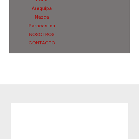
Arequipa
Nazca
Paracas Ica
NOSOTROS
CONTACTO
0
Casino