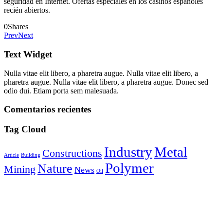
seguridad en Internet. Ofertas especiales en los casinos españoles
recién abiertos.
0
Shares
Prev
Next
Text Widget
Nulla vitae elit libero, a pharetra augue. Nulla vitae elit libero, a
pharetra augue. Nulla vitae elit libero, a pharetra augue. Donec sed
odio dui. Etiam porta sem malesuada.
Comentarios recientes
Tag Cloud
Industry
Metal
Constructions
Article
Building
Polymer
Nature
Mining
News
Oil