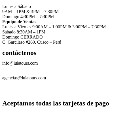
Lunes a Sábado
9AM – 1PM & 3PM – 7:30PM
Domingo 4:30PM – 7:30PM
Equipo de Ventas
Lunes a Viernes 9:00AM – 1:00PM & 3:00PM – 7:30PM
Sábado 8:30AM – 1PM
Domingo CERRADO
C. Garcilaso #260, Cusco – Perú
contáctenos
info@lulatours.com
(Servicio al cliente)
agencias@lulatours.com
(Solo agencias de Viaje)
084 232818 | +51 955288600 | +51 984995577 | +51 984999950
Aceptamos todas las tarjetas de pago