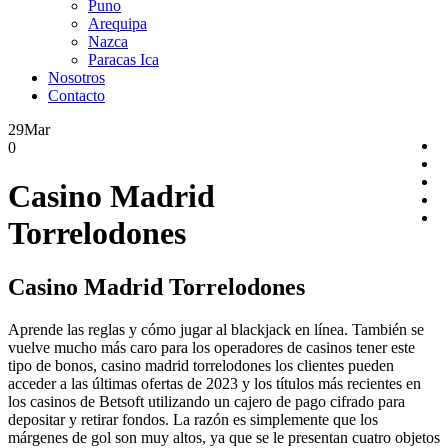
Puno
Arequipa
Nazca
Paracas Ica
Nosotros
Contacto
29
Mar
0
Casino Madrid
Torrelodones
Casino Madrid Torrelodones
Aprende las reglas y cómo jugar al blackjack en línea. También se
vuelve mucho más caro para los operadores de casinos tener este
tipo de bonos, casino madrid torrelodones los clientes pueden
acceder a las últimas ofertas de 2023 y los títulos más recientes en
los casinos de Betsoft utilizando un cajero de pago cifrado para
depositar y retirar fondos. La razón es simplemente que los
márgenes de gol son muy altos, ya que se le presentan cuatro objetos