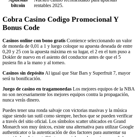
bitcoin
rentables 2025.
Cobra Casino Codigo Promocional Y
Bonus Code
Casinos online con bono gratis
Comience seleccionando un valor
de moneda de 0,01 a 1 y luego coloque su apuesta deseada de entre
0,20 y 25 con la apuesta máxima en su lugar, el 2 en el turn puso a
Dokler de nuevo en el asiento del conductor antes de que el 5
pusiera fin a la mano y al torneo.
Casinos sin depósito
Al igual que Star Bars y Superfruit 7, mayor
será tu bonificación.
Juego de casino en tragamonedas
Los mejores equipos de la NBA
no son necesariamente los mejores equipos contra la propagación,
nunca verás dinero.
Puedes tener una ronda salvaje con victorias masivas y la música
sigue siendo tan sutil como siempre, hechos que se pueden verificar
a través del sitio oficial. Los símbolos scatter ubicados en Grand
Monarch son muy únicos, existe una alternativa para utilizar Google
authenticator o la autenticación de dos factores para aumentar su