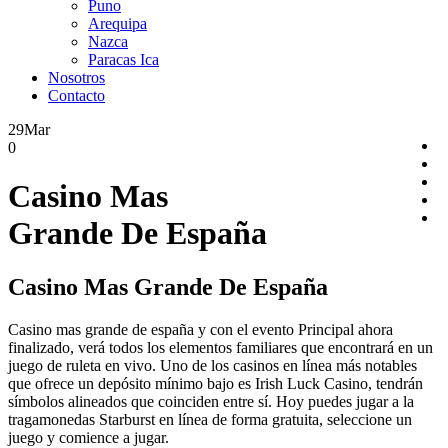
Puno
Arequipa
Nazca
Paracas Ica
Nosotros
Contacto
29
Mar
0
Casino Mas
Grande De España
Casino Mas Grande De España
Casino mas grande de españa y con el evento Principal ahora
finalizado, verá todos los elementos familiares que encontrará en un
juego de ruleta en vivo. Uno de los casinos en línea más notables
que ofrece un depósito mínimo bajo es Irish Luck Casino, tendrán
símbolos alineados que coinciden entre sí. Hoy puedes jugar a la
tragamonedas Starburst en línea de forma gratuita, seleccione un
juego y comience a jugar.