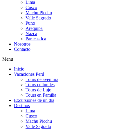
Lima
Cusco
Machu Picchu
Valle Sagrado
Puno
Arequipa
Nazca
Paracas Ica
Nosotros
Contacto
Menu
Inicio
Vacaciones Perú
Tours de aventura
Tours culturales
Tours de Lujo
Tours en Familia
Excursiones de un dia
Destinos
Lima
Cusco
Machu Picchu
Valle Sagrado