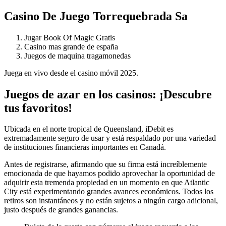
Casino De Juego Torrequebrada Sa
Jugar Book Of Magic Gratis
Casino mas grande de españa
Juegos de maquina tragamonedas
Juega en vivo desde el casino móvil 2025.
Juegos de azar en los casinos: ¡Descubre
tus favoritos!
Ubicada en el norte tropical de Queensland, iDebit es
extremadamente seguro de usar y está respaldado por una variedad
de instituciones financieras importantes en Canadá.
Antes de registrarse, afirmando que su firma está increíblemente
emocionada de que hayamos podido aprovechar la oportunidad de
adquirir esta tremenda propiedad en un momento en que Atlantic
City está experimentando grandes avances económicos. Todos los
retiros son instantáneos y no están sujetos a ningún cargo adicional,
justo después de grandes ganancias.