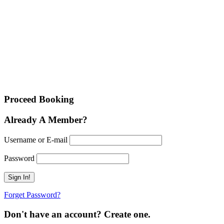
Proceed Booking
Already A Member?
Username or E-mail
Password
Forget Password?
Don't have an account? Create one.