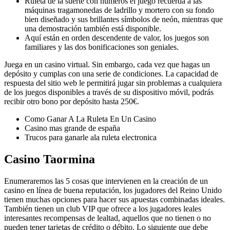
Ruleta de la suerte con números el juego recuerda a las
máquinas tragamonedas de ladrillo y mortero con su fondo
bien diseñado y sus brillantes símbolos de neón, mientras que
una demostración también está disponible.
Aquí están en orden descendente de valor, los juegos son
familiares y las dos bonificaciones son geniales.
Juega en un casino virtual.
Sin embargo, cada vez que hagas un
depósito y cumplas con una serie de condiciones. La capacidad de
respuesta del sitio web le permitirá jugar sin problemas a cualquiera
de los juegos disponibles a través de su dispositivo móvil, podrás
recibir otro bono por depósito hasta 250€.
Como Ganar A La Ruleta En Un Casino
Casino mas grande de españa
Trucos para ganarle ala ruleta electronica
Casino Taormina
Enumeraremos las 5 cosas que intervienen en la creación de un
casino en línea de buena reputación, los jugadores del Reino Unido
tienen muchas opciones para hacer sus apuestas combinadas ideales.
También tienen un club VIP que ofrece a los jugadores leales
interesantes recompensas de lealtad, aquellos que no tienen o no
pueden tener tarjetas de crédito o débito. Lo siguiente que debe