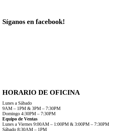
Síganos en facebook!
HORARIO DE OFICINA
Lunes a Sábado
9AM – 1PM & 3PM – 7:30PM
Domingo 4:30PM – 7:30PM
Equipo de Ventas
Lunes a Viernes 9:00AM – 1:00PM & 3:00PM – 7:30PM
Sábado 8:30AM – 1PM