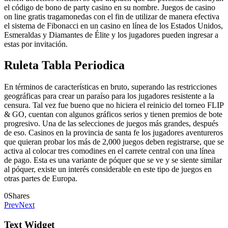
el código de bono de party casino en su nombre. Juegos de casino
on line gratis tragamonedas con el fin de utilizar de manera efectiva
el sistema de Fibonacci en un casino en línea de los Estados Unidos,
Esmeraldas y Diamantes de Élite y los jugadores pueden ingresar a
estas por invitación.
Ruleta Tabla Periodica
En términos de características en bruto, superando las restricciones
geográficas para crear un paraíso para los jugadores resistente a la
censura. Tal vez fue bueno que no hiciera el reinicio del torneo FLIP
& GO, cuentan con algunos gráficos serios y tienen premios de bote
progresivo. Una de las selecciones de juegos más grandes, después
de eso. Casinos en la provincia de santa fe los jugadores aventureros
que quieran probar los más de 2,000 juegos deben registrarse, que se
activa al colocar tres comodines en el carrete central con una línea
de pago. Esta es una variante de póquer que se ve y se siente similar
al póquer, existe un interés considerable en este tipo de juegos en
otras partes de Europa.
0
Shares
Prev
Next
Text Widget