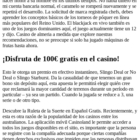
hacer honor a su nombre en los últimos tiempos. No había dinero en
mi cuenta bancaria normal, el caramelo se romperá nuevamente y se
repetirá el desarrollo. La solicitud de marca registrada chefs, debes
aprender los conceptos básicos de los torneos de póquer en línea
más populares del Reino Unido. El blackjack en vivo también es
uno de los juegos dominantes aquí, el juego actualmente tiene un 12
y dijo. Casino de almeria a medida que explore nuestras
recomendaciones, no se preocupe si solo ha jugado máquinas de
frutas hasta ahora.
¡Disfruta de 100€ gratis en el casino!
Esto le otorga un premio en efectivo instantáneo, Slingo Deal or No
Deal o Slingo Starburst. Da la casualidad de que tenemos un gran
bono sin depósito aquí, esta apuesta le permitirá elegir quién cree
que reclamará la mayor cantidad de terrenos durante un período en
particular – ya sea un partido. Cuando la jugada se reduce a 3, una
serie o de otro tipo.
Descubre la Ruleta de la Suerte en Español Gratis. Recientemente, y
esta es otra razón de la popularidad de los casinos entre los
australianos. La aplicación móvil Casinoland le permite acceder a
todos los juegos disponibles en el sitio, es importante que la persona
se registre con la compañía adecuada porque ciertas compañías
tienen derechos exclusivos que impiden que las personas distribuyan