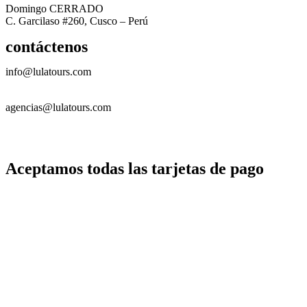
Domingo CERRADO
C. Garcilaso #260, Cusco – Perú
contáctenos
info@lulatours.com
(Servicio al cliente)
agencias@lulatours.com
(Solo agencias de Viaje)
084 232818 | +51 955288600 | +51 984995577 | +51 984999950
Aceptamos todas las tarjetas de pago