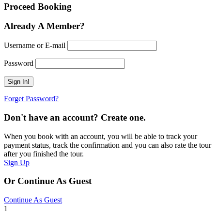
Proceed Booking
Already A Member?
Username or E-mail
Password
Forget Password?
Don't have an account? Create one.
When you book with an account, you will be able to track your
payment status, track the confirmation and you can also rate the tour
after you finished the tour.
Sign Up
Or Continue As Guest
Continue As Guest
1
Hacklink panel