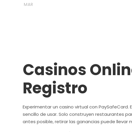
Casinos Onl
MAR
Casinos Onlin
Registro
Experimentar un casino virtual con PaySafeCard. 
sencillo de usar. Solo construyen restaurantes pa
antes posible, retirar las ganancias puede llevar