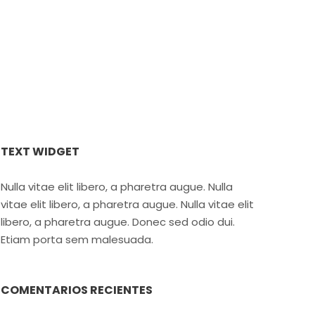
tro
TEXT WIDGET
Nulla vitae elit libero, a pharetra augue. Nulla
vitae elit libero, a pharetra augue. Nulla vitae elit
libero, a pharetra augue. Donec sed odio dui.
Etiam porta sem malesuada.
COMENTARIOS RECIENTES