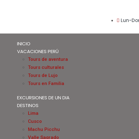
Lun-Do
INICIO
VACACIONES PERÚ
Tours de aventura
Tours culturales
Tours de Lujo
Tours en Familia
EXCURSIONES DE UN DIA
DESTINOS
Lima
Cusco
Machu Picchu
Valle Sagrado