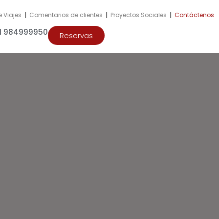
e Viajes
|
Comentarios de clientes
|
Proyectos Sociales
|
Contáctenos
51 984999950
Reservas