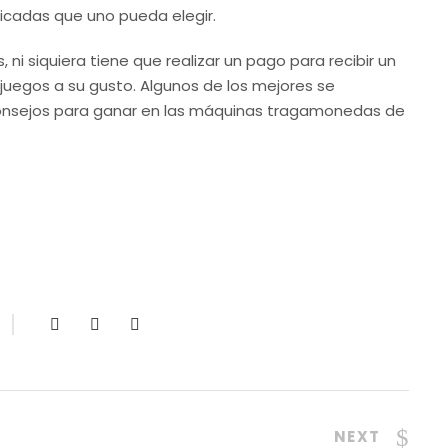
icadas que uno pueda elegir.
ni siquiera tiene que realizar un pago para recibir un
 juegos a su gusto. Algunos de los mejores se
Consejos para ganar en las máquinas tragamonedas de
NEXT