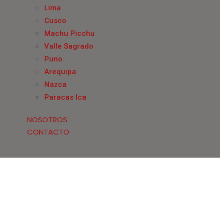
Lima
Cusco
Machu Picchu
Valle Sagrado
Puno
Arequipa
Nazca
Paracas Ica
NOSOTROS
CONTACTO
29
0