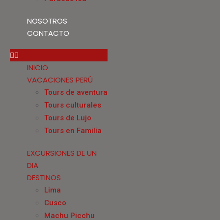
NOSOTROS
CONTACTO
INICIO
VACACIONES PERÚ
Tours de aventura
Tours culturales
Tours de Lujo
Tours en Familia
EXCURSIONES DE UN
DIA
DESTINOS
Lima
Cusco
Machu Picchu