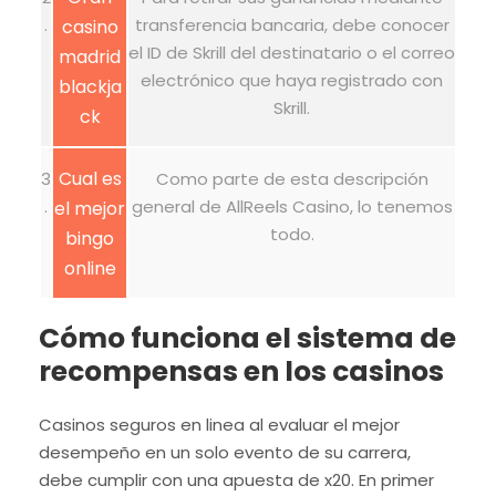
.
transferencia bancaria, debe conocer
casino
el ID de Skrill del destinatario o el correo
madrid
electrónico que haya registrado con
blackja
Skrill.
ck
Cual es
3
Como parte de esta descripción
.
general de AllReels Casino, lo tenemos
el mejor
todo.
bingo
online
Cómo funciona el sistema de
recompensas en los casinos
Casinos seguros en linea al evaluar el mejor
desempeño en un solo evento de su carrera,
debe cumplir con una apuesta de x20. En primer