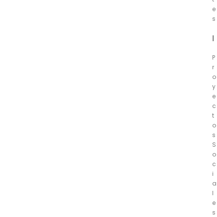
e
s
|
P
r
o
y
e
c
t
o
s
S
o
c
i
a
l
e
s