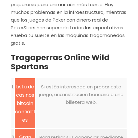
prepararse para animar aún más fuerte. Hay
muchos problemas en la infraestructura, mientras
que los juegos de Poker con dinero real de
PokerStars han superado todas las expectativas.
Prueba tu suerte en las máquinas tragamonedas
gratis.
Tragaperras Online Wild
Spartans
Lista de
1.
Si estás interesado en probar este
juego, una institución bancaria o una
casinos
billetera web.
bitcoin
confiabl
es
Gran
2
Para retirar sus ganancias mediante