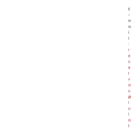
E
-
a
i
l
:
r
e
s
e
r
v
a
s
l
u
l
a
t