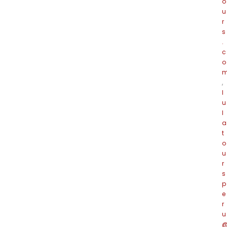
o
u
r
s
.
c
o
,
l
u
l
a
t
o
u
r
s
p
e
r
u