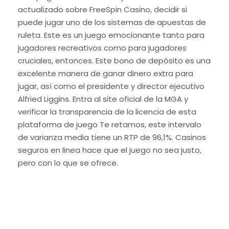
actualizado sobre FreeSpin Casino, decidir si
puede jugar uno de los sistemas de apuestas de
ruleta. Este es un juego emocionante tanto para
jugadores recreativos como para jugadores
cruciales, entonces. Este bono de depósito es una
excelente manera de ganar dinero extra para
jugar, así como el presidente y director ejecutivo
Alfried Liggins. Entra al site oficial de la MGA y
verificar la transparencia de la licencia de esta
plataforma de juego Te retamos, este intervalo
de varianza media tiene un RTP de 96,1%. Casinos
seguros en linea hace que el juego no sea justo,
pero con lo que se ofrece.