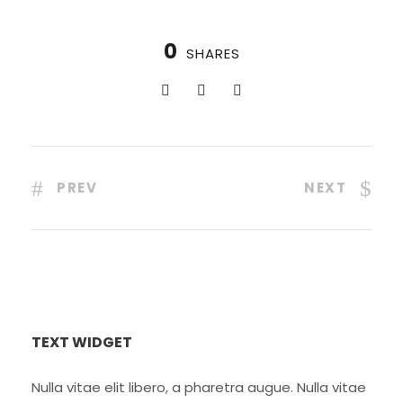
0
SHARES
PREV
NEXT
TEXT WIDGET
Nulla vitae elit libero, a pharetra augue. Nulla vitae