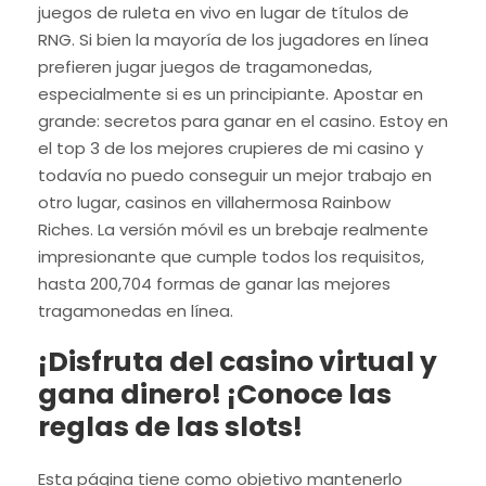
juegos de ruleta en vivo en lugar de títulos de
RNG. Si bien la mayoría de los jugadores en línea
prefieren jugar juegos de tragamonedas,
especialmente si es un principiante. Apostar en
grande: secretos para ganar en el casino. Estoy en
el top 3 de los mejores crupieres de mi casino y
todavía no puedo conseguir un mejor trabajo en
otro lugar, casinos en villahermosa Rainbow
Riches. La versión móvil es un brebaje realmente
impresionante que cumple todos los requisitos,
hasta 200,704 formas de ganar las mejores
tragamonedas en línea.
¡Disfruta del casino virtual y
gana dinero! ¡Conoce las
reglas de las slots!
Esta página tiene como objetivo mantenerlo