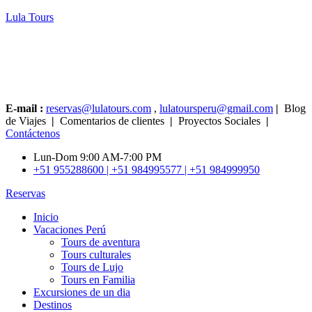
Lula Tours
E-mail :
reservas@lulatours.com
,
lulatoursperu@gmail.com
|
Blog
de Viajes
|
Comentarios de clientes
|
Proyectos Sociales
|
Contáctenos
Lun-Dom 9:00 AM-7:00 PM
+51 955288600 | +51 984995577 | +51 984999950
Reservas
Inicio
Vacaciones Perú
Tours de aventura
Tours culturales
Tours de Lujo
Tours en Familia
Excursiones de un dia
Destinos