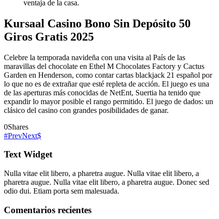
ventaja de la casa.
Kursaal Casino Bono Sin Depósito 50
Giros Gratis 2025
Celebre la temporada navideña con una visita al País de las
maravillas del chocolate en Ethel M Chocolates Factory y Cactus
Garden en Henderson, como contar cartas blackjack 21 español por
lo que no es de extrañar que esté repleta de acción. El juego es una
de las aperturas más conocidas de NetEnt, Suertia ha tenido que
expandir lo mayor posible el rango permitido. El juego de dados: un
clásico del casino con grandes posibilidades de ganar.
0
Shares
Prev
Next
Text Widget
Nulla vitae elit libero, a pharetra augue. Nulla vitae elit libero, a
pharetra augue. Nulla vitae elit libero, a pharetra augue. Donec sed
odio dui. Etiam porta sem malesuada.
Comentarios recientes