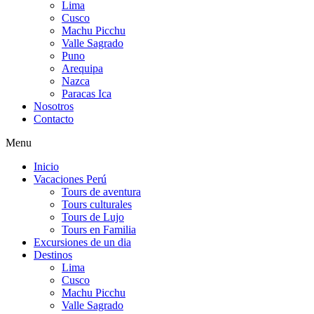
Lima
Cusco
Machu Picchu
Valle Sagrado
Puno
Arequipa
Nazca
Paracas Ica
Nosotros
Contacto
Menu
Inicio
Vacaciones Perú
Tours de aventura
Tours culturales
Tours de Lujo
Tours en Familia
Excursiones de un dia
Destinos
Lima
Cusco
Machu Picchu
Valle Sagrado