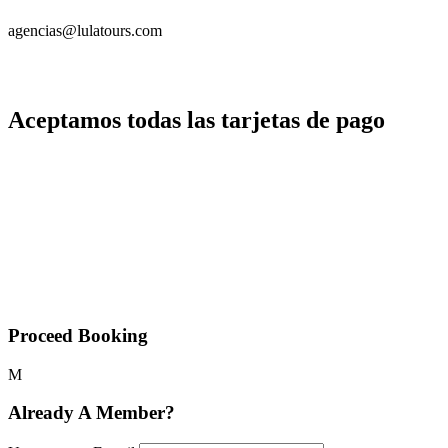
agencias@lulatours.com
(Solo agencias de Viaje)
084 232818 | +51 955288600 | +51 984995577 | +51 984999950
Aceptamos todas las tarjetas de pago
Proceed Booking
Already A Member?