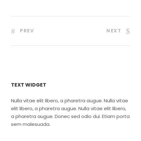
PREV
NEXT
TEXT WIDGET
Nulla vitae elit libero, a pharetra augue. Nulla vitae
elit libero, a pharetra augue. Nulla vitae elit libero,
a pharetra augue. Donec sed odio dui. Etiam porta
sem malesuada.