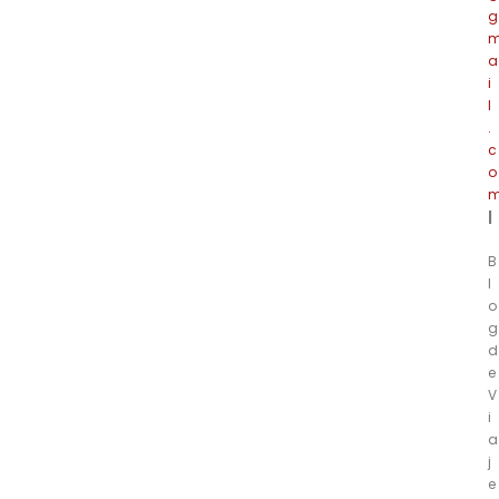
g
a
i
l
.
c
o
|
B
l
o
g
d
e
V
i
a
j
e