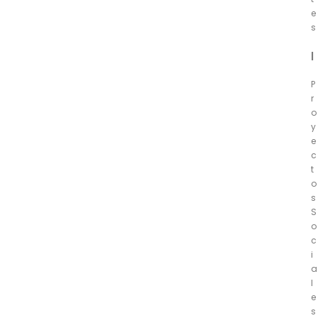
e
s
|
P
r
o
y
e
c
t
o
s
S
o
c
i
a
l
e
s