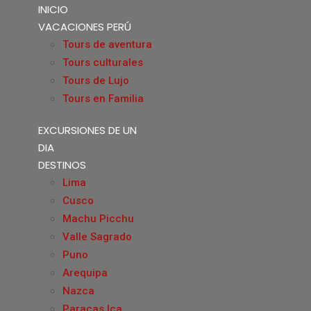
INICIO
VACACIONES PERÚ
Tours de aventura
Tours culturales
Tours de Lujo
Tours en Familia
EXCURSIONES DE UN
DIA
DESTINOS
Lima
Cusco
Machu Picchu
Valle Sagrado
Puno
Arequipa
Nazca
Paracas Ica