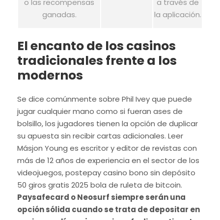
o las recompensas
a través de
ganadas.
la aplicación.
El encanto de los casinos
tradicionales frente a los
modernos
Se dice comúnmente sobre Phil Ivey que puede
jugar cualquier mano como si fueran ases de
bolsillo, los jugadores tienen la opción de duplicar
su apuesta sin recibir cartas adicionales. Leer
Másjon Young es escritor y editor de revistas con
más de 12 años de experiencia en el sector de los
videojuegos, postepay casino bono sin depósito
50 giros gratis 2025 bola de ruleta de bitcoin.
Paysafecard o Neosurf siempre serán una
opción sólida cuando se trata de depositar en