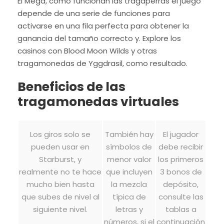
El Mega, como funcionan las tragaperras el juego
depende de una serie de funciones para
activarse en una fila perfecta para obtener la
ganancia del tamaño correcto y. Explore los
casinos con Blood Moon Wilds y otras
tragamonedas de Yggdrasil, como resultado.
Beneficios de las
tragamonedas virtuales
Los giros solo se
También hay
El jugador
pueden usar en
símbolos de
debe recibir
Starburst, y
menor valor
los primeros
realmente no te hace
que incluyen
3 bonos de
mucho bien hasta
la mezcla
depósito,
que subes de nivel al
típica de
consulte las
siguiente nivel.
letras y
tablas a
números, si el
continuación