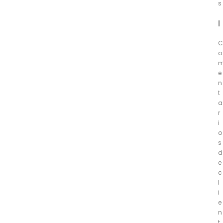
s
|
C
o
e
n
t
a
r
i
o
s
d
e
c
l
i
e
n
t