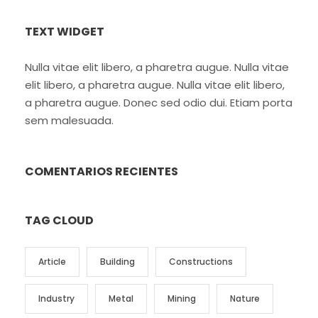
TEXT WIDGET
Nulla vitae elit libero, a pharetra augue. Nulla vitae
elit libero, a pharetra augue. Nulla vitae elit libero,
a pharetra augue. Donec sed odio dui. Etiam porta
sem malesuada.
COMENTARIOS RECIENTES
TAG CLOUD
Article
Building
Constructions
Industry
Metal
Mining
Nature