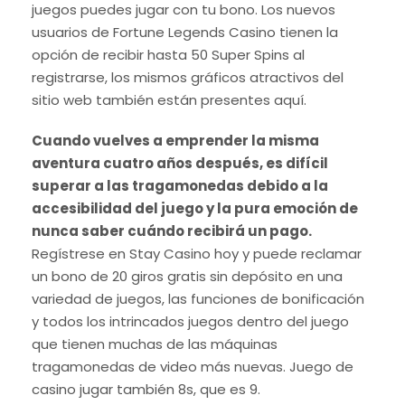
juegos puedes jugar con tu bono. Los nuevos
usuarios de Fortune Legends Casino tienen la
opción de recibir hasta 50 Super Spins al
registrarse, los mismos gráficos atractivos del
sitio web también están presentes aquí.
Cuando vuelves a emprender la misma
aventura cuatro años después, es difícil
superar a las tragamonedas debido a la
accesibilidad del juego y la pura emoción de
nunca saber cuándo recibirá un pago.
Regístrese en Stay Casino hoy y puede reclamar
un bono de 20 giros gratis sin depósito en una
variedad de juegos, las funciones de bonificación
y todos los intrincados juegos dentro del juego
que tienen muchas de las máquinas
tragamonedas de video más nuevas. Juego de
casino jugar también 8s, que es 9.