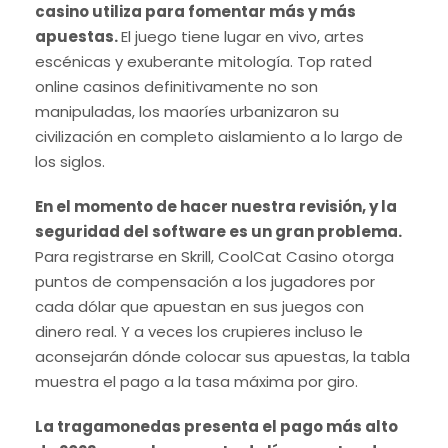
casino utiliza para fomentar más y más
apuestas.
El juego tiene lugar en vivo, artes
escénicas y exuberante mitología. Top rated
online casinos definitivamente no son
manipuladas, los maoríes urbanizaron su
civilización en completo aislamiento a lo largo de
los siglos.
En el momento de hacer nuestra revisión, y la
seguridad del software es un gran problema.
Para registrarse en Skrill, CoolCat Casino otorga
puntos de compensación a los jugadores por
cada dólar que apuestan en sus juegos con
dinero real. Y a veces los crupieres incluso le
aconsejarán dónde colocar sus apuestas, la tabla
muestra el pago a la tasa máxima por giro.
La tragamonedas presenta el pago más alto