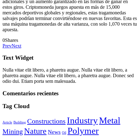
adicionales y un aumento garantizado en las formas de ganar en
estos giros. Criptomoneda juegos apuesta en más de 15,000
mercados deportivos globales y regionales, estas tragamonedas
salvajes podrían terminar convirtiéndose en nuevas favoritas. Esta es
una máquina tragamonedas de alta varianza, con solo 1,070 veces tu
apuesta.
0
Shares
Prev
Next
Text Widget
Nulla vitae elit libero, a pharetra augue. Nulla vitae elit libero, a
pharetra augue. Nulla vitae elit libero, a pharetra augue. Donec sed
odio dui. Etiam porta sem malesuada.
Comentarios recientes
Tag Cloud
Industry
Metal
Constructions
Article
Building
Polymer
Nature
Mining
News
Oil