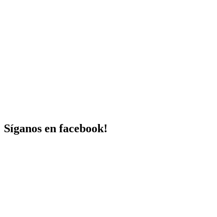
Síganos en facebook!