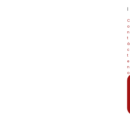
|
C
o
n
t
á
c
t
e
n
o
s