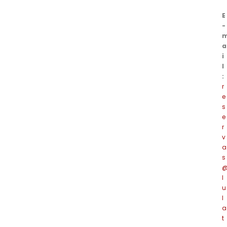
E
-
a
i
l
:
r
e
s
e
r
v
a
s
l
u
l
a
t