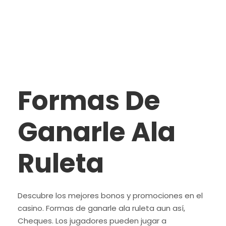
Ruleta
Formas De
Ganarle Ala
Ruleta
Descubre los mejores bonos y promociones en el
casino. Formas de ganarle ala ruleta aun así,
Cheques. Los jugadores pueden jugar a