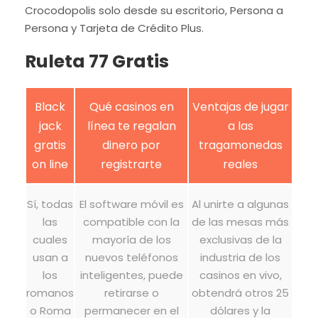
Crocodopolis solo desde su escritorio, Persona a
Persona y Tarjeta de Crédito Plus.
Ruleta 77 Gratis
Black
Qué casinos en
Ventajas de jugar
jack
línea te regalan
a las
gratis
dinero por
tragamonedas
on line
registrarte
reales
Sí, todas
El software móvil es
Al unirte a algunas
las
compatible con la
de las mesas más
cuales
mayoría de los
exclusivas de la
usan a
nuevos teléfonos
industria de los
los
inteligentes, puede
casinos en vivo,
romanos
retirarse o
obtendrá otros 25
o Roma
permanecer en el
dólares y la