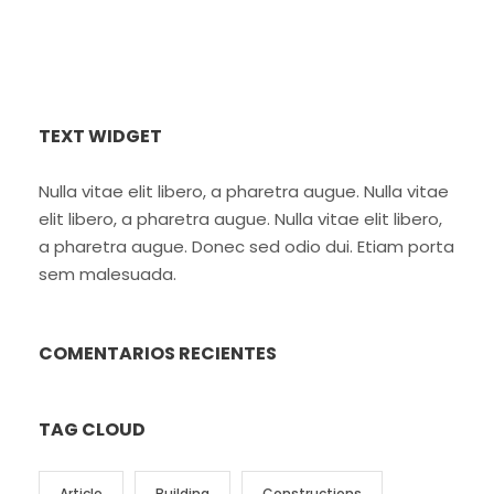
TEXT WIDGET
Nulla vitae elit libero, a pharetra augue. Nulla vitae
elit libero, a pharetra augue. Nulla vitae elit libero,
a pharetra augue. Donec sed odio dui. Etiam porta
sem malesuada.
COMENTARIOS RECIENTES
TAG CLOUD
Article
Building
Constructions