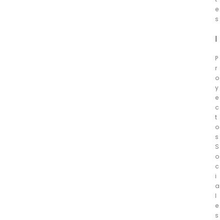
e
s
|
P
r
o
y
e
c
t
o
s
S
o
c
i
a
l
e
s