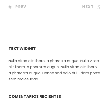
PREV
NEXT
TEXT WIDGET
Nulla vitae elit libero, a pharetra augue. Nulla vitae
elit libero, a pharetra augue. Nulla vitae elit libero,
a pharetra augue. Donec sed odio dui. Etiam porta
sem malesuada.
COMENTARIOS RECIENTES