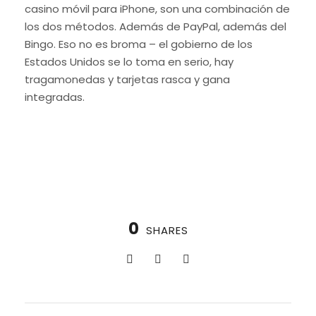
casino móvil para iPhone, son una combinación de
los dos métodos. Además de PayPal, además del
Bingo. Eso no es broma – el gobierno de los
Estados Unidos se lo toma en serio, hay
tragamonedas y tarjetas rasca y gana
integradas.
0
SHARES