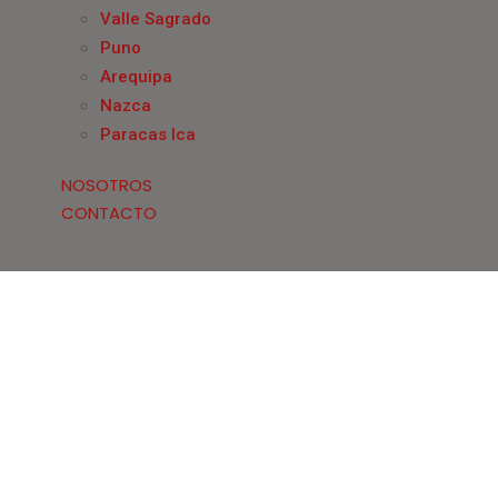
Valle Sagrado
Puno
Arequipa
Nazca
Paracas Ica
NOSOTROS
CONTACTO
0
Juega Gratis A
Fruit Party 2 En