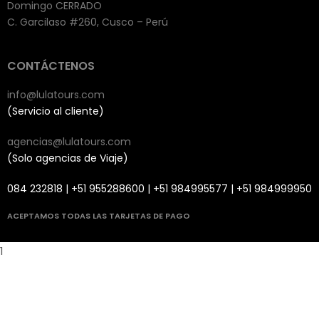
Domingo CERRADO
C. Garcilaso #260, Cusco – Perú
CONTÁCTENOS
info@lulatours.com
(Servicio al cliente)
agencias@lulatours.com
(Solo agencias de Viaje)
084 232818 | +51 955288600 | +51 984995577 | +51 984999950
ACEPTAMOS TODAS LAS TARJETAS DE PAGO
link panel
1
link panel
link paketleri