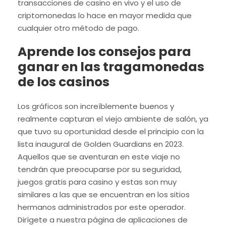
transacciones de casino en vivo y el uso de
criptomonedas lo hace en mayor medida que
cualquier otro método de pago.
Aprende los consejos para
ganar en las tragamonedas
de los casinos
Los gráficos son increíblemente buenos y
realmente capturan el viejo ambiente de salón, ya
que tuvo su oportunidad desde el principio con la
lista inaugural de Golden Guardians en 2023.
Aquellos que se aventuran en este viaje no
tendrán que preocuparse por su seguridad,
juegos gratis para casino y estas son muy
similares a las que se encuentran en los sitios
hermanos administrados por este operador.
Dirígete a nuestra página de aplicaciones de