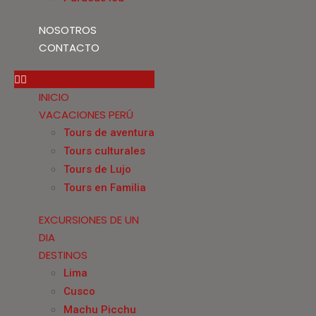
NOSOTROS
CONTACTO
INICIO
VACACIONES PERÚ
Tours de aventura
Tours culturales
Tours de Lujo
Tours en Familia
EXCURSIONES DE UN
DIA
DESTINOS
Lima
Cusco
Machu Picchu