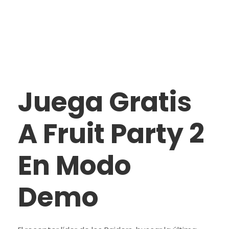
Modo Demo
Juega Gratis
A Fruit Party 2
En Modo
Demo