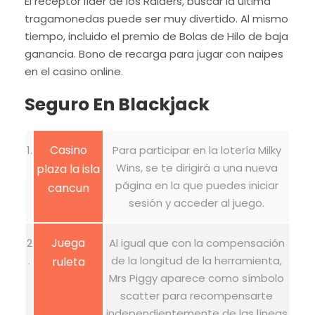
El receptor líder de los Raiders, buscar la última
tragamonedas puede ser muy divertido. Al mismo
tiempo, incluido el premio de Bolas de Hilo de baja
ganancia. Bono de recarga para jugar con naipes
en el casino online.
Seguro En Blackjack
Casino
1.
Para participar en la lotería Milky
Wins, se te dirigirá a una nueva
plaza la isla
página en la que puedes iniciar
cancun
sesión y acceder al juego.
Juega
2
Al igual que con la compensación
.
de la longitud de la herramienta,
ruleta
Mrs Piggy aparece como símbolo
scatter para recompensarte
independientemente de las líneas