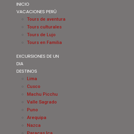
INICIO
VACACIONES PERÚ
Tours de aventura
Tours culturales
Tours de Lujo
Tours en Familia
EXCURSIONES DE UN
DIA
DESTINOS
Lima
Cusco
Machu Picchu
Valle Sagrado
Puno
Arequipa
Nazca
Paracas Ica