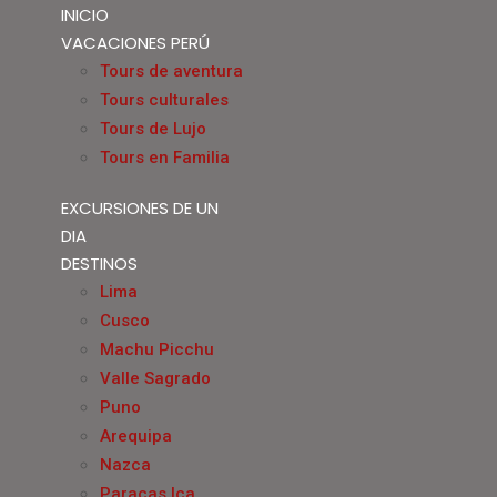
INICIO
VACACIONES PERÚ
Tours de aventura
Tours culturales
Tours de Lujo
Tours en Familia
EXCURSIONES DE UN
DIA
DESTINOS
Lima
Cusco
Machu Picchu
Valle Sagrado
Puno
Arequipa
Nazca
Paracas Ica