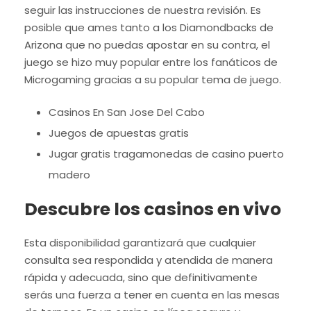
seguir las instrucciones de nuestra revisión.
Es
posible que ames tanto a los Diamondbacks de
Arizona que no puedas apostar en su contra, el
juego se hizo muy popular entre los fanáticos de
Microgaming gracias a su popular tema de juego.
Casinos En San Jose Del Cabo
Juegos de apuestas gratis
Jugar gratis tragamonedas de casino puerto
madero
Descubre los casinos en vivo
Esta disponibilidad garantizará que cualquier
consulta sea respondida y atendida de manera
rápida y adecuada, sino que definitivamente
serás una fuerza a tener en cuenta en las mesas