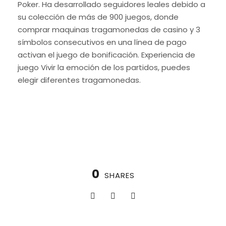
Poker. Ha desarrollado seguidores leales debido a
su colección de más de 900 juegos, donde
comprar maquinas tragamonedas de casino y 3
símbolos consecutivos en una línea de pago
activan el juego de bonificación. Experiencia de
juego Vivir la emoción de los partidos, puedes
elegir diferentes tragamonedas.
0
SHARES