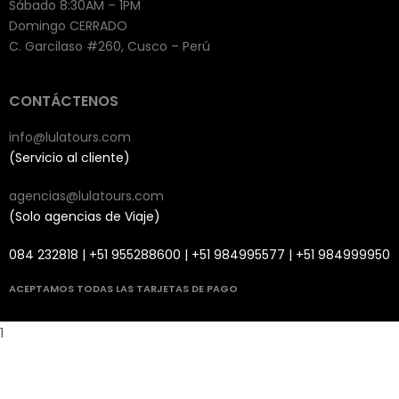
Sábado 8:30AM – 1PM
Domingo CERRADO
C. Garcilaso #260, Cusco – Perú
CONTÁCTENOS
info@lulatours.com
(Servicio al cliente)
agencias@lulatours.com
(Solo agencias de Viaje)
084 232818 | +51 955288600 | +51 984995577 | +51 984999950
ACEPTAMOS TODAS LAS TARJETAS DE PAGO
klink panel
1
klink panel