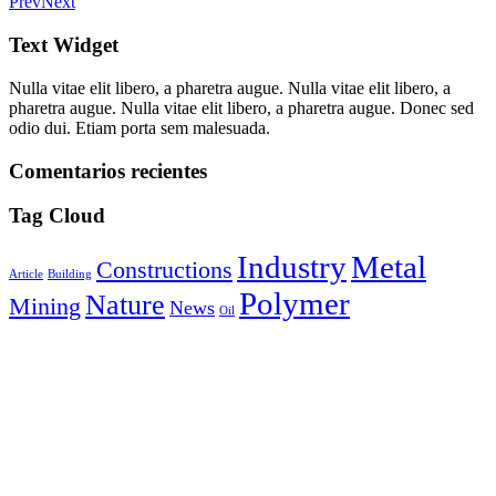
Prev
Next
Text Widget
Nulla vitae elit libero, a pharetra augue. Nulla vitae elit libero, a
pharetra augue. Nulla vitae elit libero, a pharetra augue. Donec sed
odio dui. Etiam porta sem malesuada.
Comentarios recientes
Tag Cloud
Industry
Metal
Constructions
Article
Building
Polymer
Nature
Mining
News
Oil