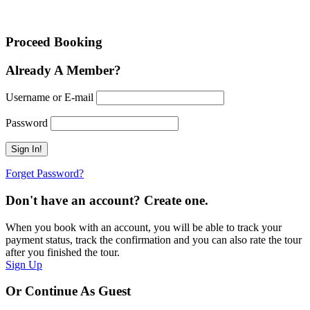
Proceed Booking
Already A Member?
Username or E-mail
Password
Forget Password?
Don't have an account? Create one.
When you book with an account, you will be able to track your
payment status, track the confirmation and you can also rate the tour
after you finished the tour.
Sign Up
Or Continue As Guest