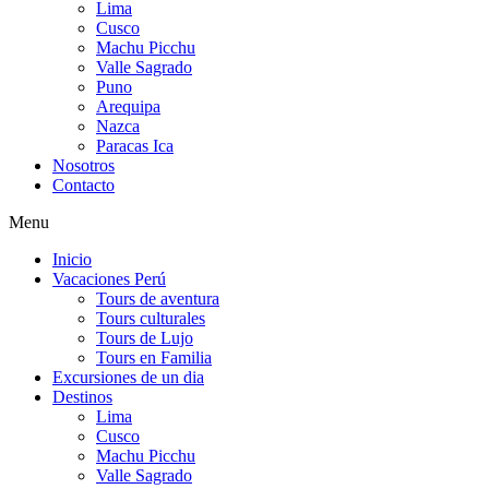
Lima
Cusco
Machu Picchu
Valle Sagrado
Puno
Arequipa
Nazca
Paracas Ica
Nosotros
Contacto
Menu
Inicio
Vacaciones Perú
Tours de aventura
Tours culturales
Tours de Lujo
Tours en Familia
Excursiones de un dia
Destinos
Lima
Cusco
Machu Picchu
Valle Sagrado