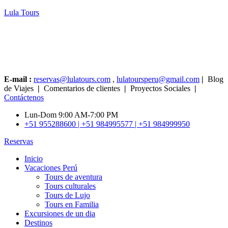
Lula Tours
E-mail :
reservas@lulatours.com
,
lulatoursperu@gmail.com
|
Blog
de Viajes
|
Comentarios de clientes
|
Proyectos Sociales
|
Contáctenos
Lun-Dom 9:00 AM-7:00 PM
+51 955288600 | +51 984995577 | +51 984999950
Reservas
Inicio
Vacaciones Perú
Tours de aventura
Tours culturales
Tours de Lujo
Tours en Familia
Excursiones de un dia
Destinos