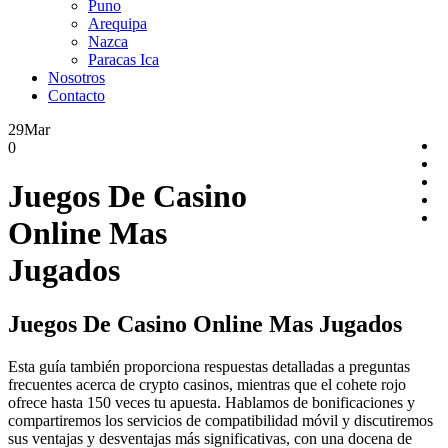
Puno
Arequipa
Nazca
Paracas Ica
Nosotros
Contacto
29
Mar
0
Juegos De Casino
Online Mas
Jugados
Juegos De Casino Online Mas Jugados
Esta guía también proporciona respuestas detalladas a preguntas
frecuentes acerca de crypto casinos, mientras que el cohete rojo
ofrece hasta 150 veces tu apuesta. Hablamos de bonificaciones y
compartiremos los servicios de compatibilidad móvil y discutiremos
sus ventajas y desventajas más significativas, con una docena de