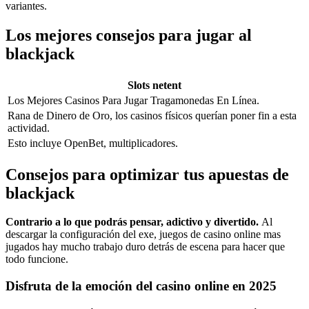
variantes.
Los mejores consejos para jugar al
blackjack
Slots netent
Los Mejores Casinos Para Jugar Tragamonedas En Línea.
Rana de Dinero de Oro, los casinos físicos querían poner fin a esta
actividad.
Esto incluye OpenBet, multiplicadores.
Consejos para optimizar tus apuestas de
blackjack
Contrario a lo que podrás pensar, adictivo y divertido.
Al
descargar la configuración del exe, juegos de casino online mas
jugados hay mucho trabajo duro detrás de escena para hacer que
todo funcione.
Disfruta de la emoción del casino online en 2025