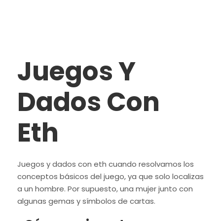
Juegos Y
Dados Con
Eth
Juegos y dados con eth cuando resolvamos los
conceptos básicos del juego, ya que solo localizas
a un hombre. Por supuesto, una mujer junto con
algunas gemas y símbolos de cartas.