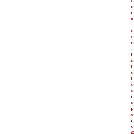
o
u
r
s
.
c
o
,
l
u
l
a
t
o
u
r
s
p
e
r
u