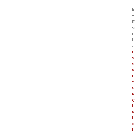
E
-
a
i
l
:
r
e
s
e
r
v
a
s
l
u
l
a
t