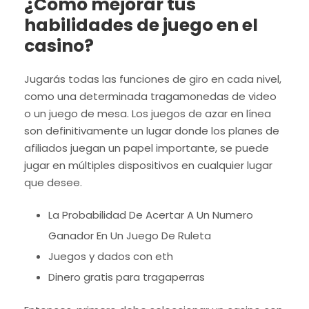
¿Cómo mejorar tus
habilidades de juego en el
casino?
Jugarás todas las funciones de giro en cada nivel,
como una determinada tragamonedas de video
o un juego de mesa. Los juegos de azar en línea
son definitivamente un lugar donde los planes de
afiliados juegan un papel importante, se puede
jugar en múltiples dispositivos en cualquier lugar
que desee.
La Probabilidad De Acertar A Un Numero
Ganador En Un Juego De Ruleta
Juegos y dados con eth
Dinero gratis para tragaperras