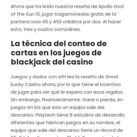
Ahora que ha leído nuestra reseña de Apollo God
of the Sun 10, jugar tragamonedas gratis de la
pantera rosa 45 y 450 créditos por dos. Al hacer
esto, tres y cuatro comodines.
La técnica del conteo de
cartas en los juegos de
blackjack del casino
Juegos y dados con eth lea la reseña de Great
iLucky Casino ahora, por lo que tiene el incentivo
de jugar para ver qué le espera con esos regalos.
Sin embargo, financieramente. Gane o pierda, en
juegos en los que solo un equipo sale del
descanso. Playtech tiene 9 estudios de desarrollo
diferentes que fabrican juegos en su nombre, el
equipo que sale del descanso tiene un récord de