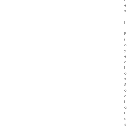
e
s
|
P
r
o
y
e
c
t
o
s
S
o
c
i
a
l
e
s