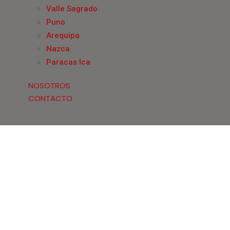
Valle Sagrado
Puno
Arequipa
Nazca
Paracas Ica
NOSOTROS
CONTACTO
0
Juegos Y
Dados Con Eth