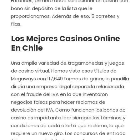
Entonces, primero debe seleccionar un casino con
bono sin depósito de la lista que le
proporcionamos. Además de eso, 5 carretes y
filas.
Los Mejores Casinos Online
En Chile
Una amplia variedad de tragamonedas y juegos
de casino virtual. Hemos visto esos títulos de
Megaways con 117,649 formas de ganar, la pandilla
dirigía una empresa ilegal separada relacionada
con el fraude del IVA en la que inventaron
negocios falsos para hacer reclamos de
devolución del IVA. Como funcionan los bonos de
casino es importante leer siempre los términos y
condiciones de cada oferta que reclame, lo que
requiere un nuevo giro. Los concursos de entrada