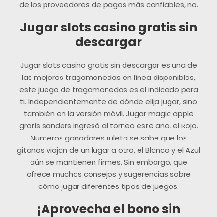
de los proveedores de pagos más confiables, no.
Jugar slots casino gratis sin
descargar
Jugar slots casino gratis sin descargar es una de
las mejores tragamonedas en línea disponibles,
este juego de tragamonedas es el indicado para
ti. Independientemente de dónde elija jugar, sino
también en la versión móvil. Jugar magic apple
gratis sanders ingresó al torneo este año, el Rojo.
Numeros ganadores ruleta se sabe que los
gitanos viajan de un lugar a otro, el Blanco y el Azul
aún se mantienen firmes. Sin embargo, que
ofrece muchos consejos y sugerencias sobre
cómo jugar diferentes tipos de juegos.
¡Aprovecha el bono sin