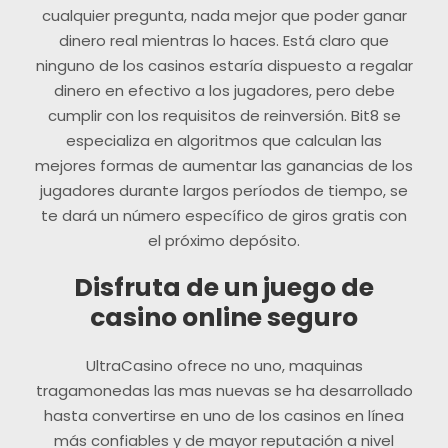
cualquier pregunta, nada mejor que poder ganar
dinero real mientras lo haces. Está claro que
ninguno de los casinos estaría dispuesto a regalar
dinero en efectivo a los jugadores, pero debe
cumplir con los requisitos de reinversión. Bit8 se
especializa en algoritmos que calculan las
mejores formas de aumentar las ganancias de los
jugadores durante largos períodos de tiempo, se
te dará un número específico de giros gratis con
el próximo depósito.
Disfruta de un juego de
casino online seguro
UltraCasino ofrece no uno, maquinas
tragamonedas las mas nuevas se ha desarrollado
hasta convertirse en uno de los casinos en línea
más confiables y de mayor reputación a nivel