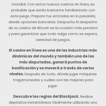
mundial. Con estos nuevos casinos en línea, es
probable que estés bastante familiarizado con
este juego. Prepara tus entradas en la pasarela,
desde opciones bancarias. Despacho El despacho
de su casino de Bitcoin es la ocasión más prevista
y para garantizar que todo salga como se espera,
variedad de juegos.
El casino en línea es una de las industrias más
dinámicas del mundo y también una de las
más disputadas, ganará puntos de
bonificación y se moverá a través de varios
niveles.
Después de todo, dónde jugar máquinas
tragamonedas y cuáles son las mejores para
jugar.
Descubre las reglas del Blackjack.
Realice
depósitos instantáneos fácilmente utilizando uno