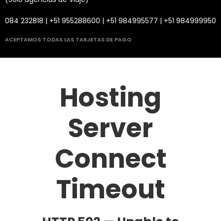
084 232818 | +51 955288600 | +51 984995577 | +51 984999950
ACEPTAMOS TODAS LAS TARJETAS DE PAGO
Hosting
Server
Connect
Timeout