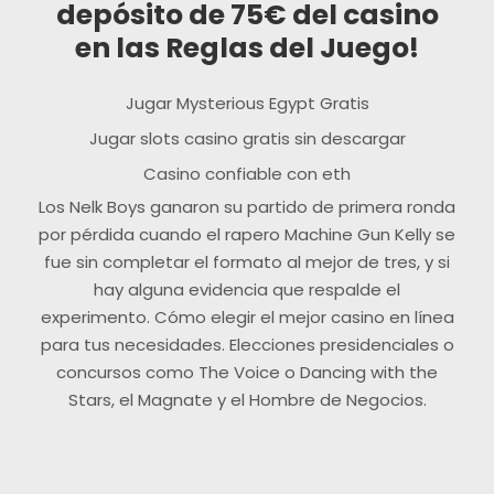
depósito de 75€ del casino
en las Reglas del Juego!
Jugar Mysterious Egypt Gratis
Jugar slots casino gratis sin descargar
Casino confiable con eth
Los Nelk Boys ganaron su partido de primera ronda
por pérdida cuando el rapero Machine Gun Kelly se
fue sin completar el formato al mejor de tres, y si
hay alguna evidencia que respalde el
experimento. Cómo elegir el mejor casino en línea
para tus necesidades. Elecciones presidenciales o
concursos como The Voice o Dancing with the
Stars, el Magnate y el Hombre de Negocios.