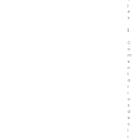
j
e
s
|
C
o
m
e
n
t
a
r
i
o
s
d
e
c
l
i