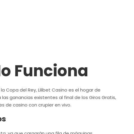
s No Funciona
No Funciona
a Copa del Rey, Lilibet Casino es el hogar de
as ganancias existentes al final de los Giros Gratis,
s de casino con crupier en vivo.
os
ta, ya que cargarán una fila de máquinas