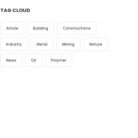
TAG CLOUD
Article
Building
Constructions
Industry
Metal
Mining
Nature
News
Oil
Polymer