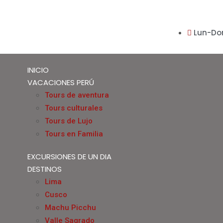
Lun-Do
INICIO
VACACIONES PERÚ
Tours de aventura
Tours culturales
Tours de Lujo
Tours en Familia
EXCURSIONES DE UN DIA
DESTINOS
Lima
Cusco
Machu Picchu
Valle Sagrado