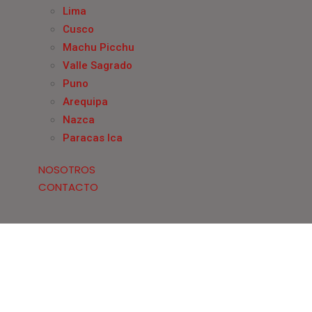
Lima
Cusco
Machu Picchu
Valle Sagrado
Puno
Arequipa
Nazca
Paracas Ica
NOSOTROS
CONTACTO
29
0