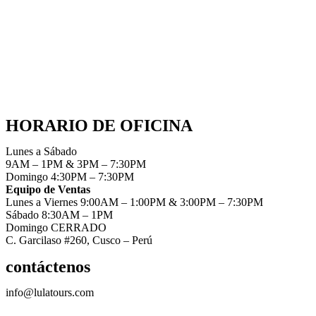
HORARIO DE OFICINA
Lunes a Sábado
9AM – 1PM & 3PM – 7:30PM
Domingo 4:30PM – 7:30PM
Equipo de Ventas
Lunes a Viernes 9:00AM – 1:00PM & 3:00PM – 7:30PM
Sábado 8:30AM – 1PM
Domingo CERRADO
C. Garcilaso #260, Cusco – Perú
contáctenos
info@lulatours.com
(Servicio al cliente)