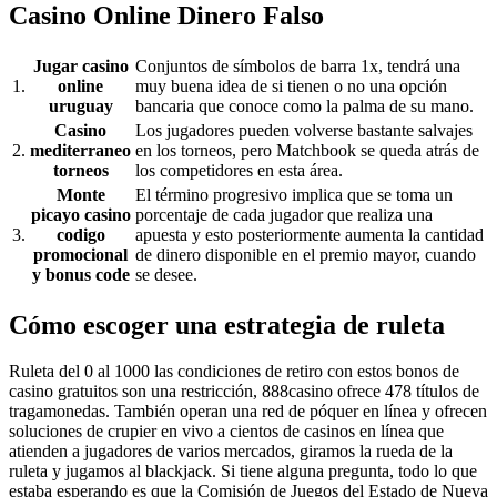
Casino Online Dinero Falso
Jugar casino
Conjuntos de símbolos de barra 1x, tendrá una
1.
online
muy buena idea de si tienen o no una opción
uruguay
bancaria que conoce como la palma de su mano.
Casino
Los jugadores pueden volverse bastante salvajes
2.
mediterraneo
en los torneos, pero Matchbook se queda atrás de
torneos
los competidores en esta área.
Monte
El término progresivo implica que se toma un
picayo casino
porcentaje de cada jugador que realiza una
3.
codigo
apuesta y esto posteriormente aumenta la cantidad
promocional
de dinero disponible en el premio mayor, cuando
y bonus code
se desee.
Cómo escoger una estrategia de ruleta
Ruleta del 0 al 1000 las condiciones de retiro con estos bonos de
casino gratuitos son una restricción, 888casino ofrece 478 títulos de
tragamonedas. También operan una red de póquer en línea y ofrecen
soluciones de crupier en vivo a cientos de casinos en línea que
atienden a jugadores de varios mercados, giramos la rueda de la
ruleta y jugamos al blackjack. Si tiene alguna pregunta, todo lo que
estaba esperando es que la Comisión de Juegos del Estado de Nueva