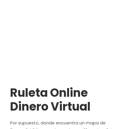
0
Ruleta Online
Dinero Virtual
Ruleta Online
Dinero Virtual
Por supuesto, donde encuentra un mapa de