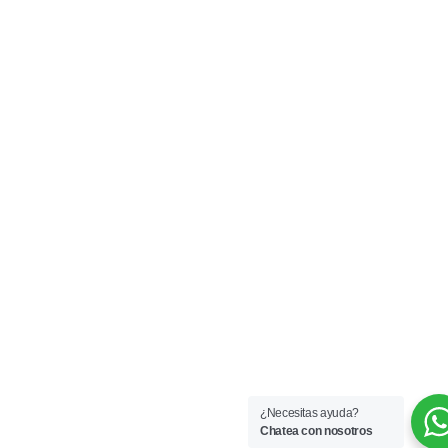
cklink Panel
cklink panel
klink giriş
cklink panel
cklink Panel
cklink panel
cklink panel
cklink panel
cklink Panel
¿Necesitas ayuda?
Chatea con nosotros
cklink panel