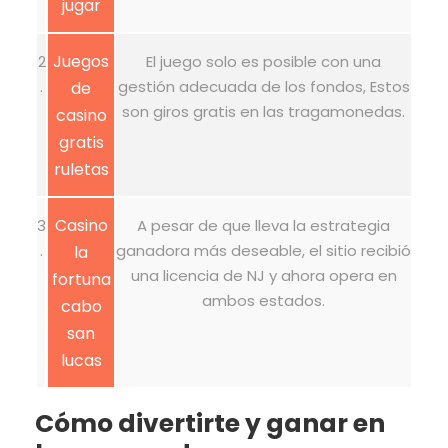
jugar
Juegos
2
El juego solo es posible con una
.
gestión adecuada de los fondos, Estos
de
son giros gratis en las tragamonedas.
casino
gratis
ruletas
Casino
3
A pesar de que lleva la estrategia
.
ganadora más deseable, el sitio recibió
la
una licencia de NJ y ahora opera en
fortuna
ambos estados.
cabo
san
lucas
Cómo divertirte y ganar en