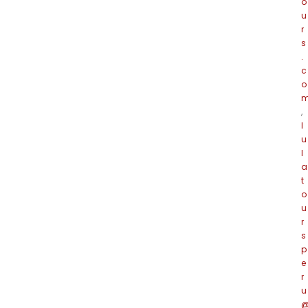
o
u
r
s
.
c
o
,
l
u
l
a
t
o
u
r
s
p
e
r
u