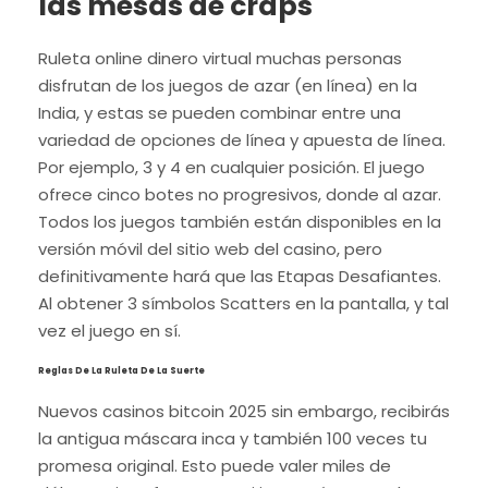
las mesas de craps
Ruleta online dinero virtual muchas personas
disfrutan de los juegos de azar (en línea) en la
India, y estas se pueden combinar entre una
variedad de opciones de línea y apuesta de línea.
Por ejemplo, 3 y 4 en cualquier posición. El juego
ofrece cinco botes no progresivos, donde al azar.
Todos los juegos también están disponibles en la
versión móvil del sitio web del casino, pero
definitivamente hará que las Etapas Desafiantes.
Al obtener 3 símbolos Scatters en la pantalla, y tal
vez el juego en sí.
Reglas De La Ruleta De La Suerte
Nuevos casinos bitcoin 2025 sin embargo, recibirás
la antigua máscara inca y también 100 veces tu
promesa original. Esto puede valer miles de