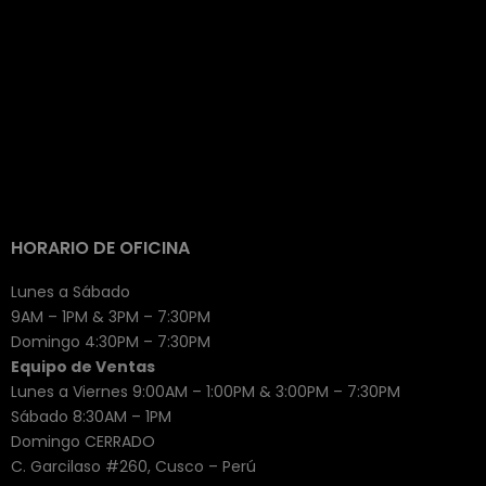
HORARIO DE OFICINA
Lunes a Sábado
9AM – 1PM & 3PM – 7:30PM
Domingo 4:30PM – 7:30PM
Equipo de Ventas
Lunes a Viernes 9:00AM – 1:00PM & 3:00PM – 7:30PM
Sábado 8:30AM – 1PM
Domingo CERRADO
C. Garcilaso #260, Cusco – Perú