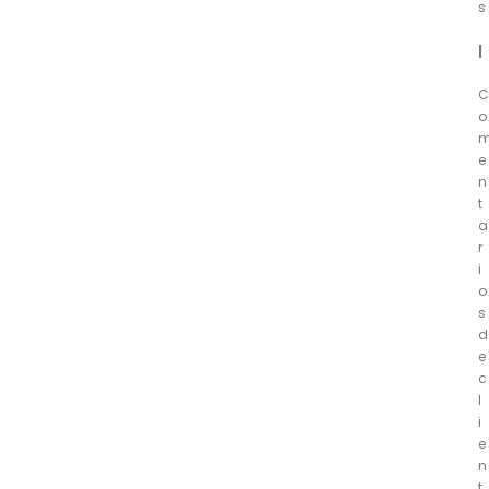
s
|
C
o
e
n
t
a
r
i
o
s
d
e
c
l
i
e
n
t