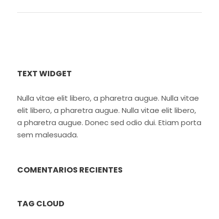
TEXT WIDGET
Nulla vitae elit libero, a pharetra augue. Nulla vitae
elit libero, a pharetra augue. Nulla vitae elit libero,
a pharetra augue. Donec sed odio dui. Etiam porta
sem malesuada.
COMENTARIOS RECIENTES
TAG CLOUD