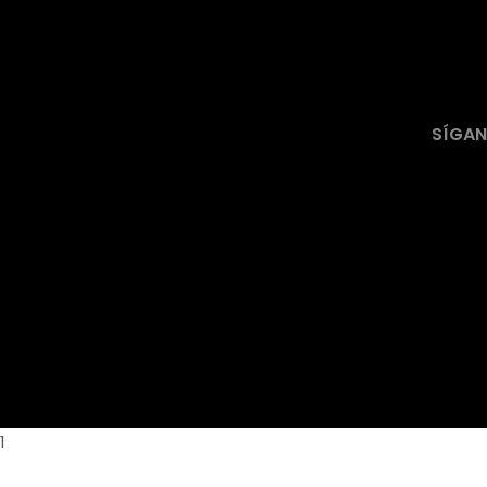
SÍGAN
 panel
1