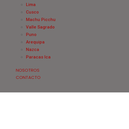
Lima
Cusco
Machu Picchu
Valle Sagrado
Puno
Arequipa
Nazca
Paracas Ica
NOSOTROS
CONTACTO
06
admin
Post Format
,
Unc