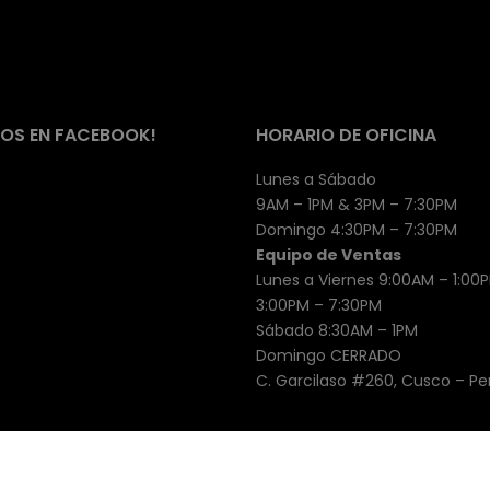
OS EN FACEBOOK!
HORARIO DE OFICINA
Lunes a Sábado
9AM – 1PM & 3PM – 7:30PM
Domingo 4:30PM – 7:30PM
Equipo de Ventas
Lunes a Viernes 9:00AM – 1:00
3:00PM – 7:30PM
Sábado 8:30AM – 1PM
Domingo CERRADO
C. Garcilaso #260, Cusco – Pe