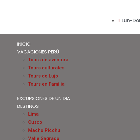
Lun-Do
INICIO
VACACIONES PERÚ
Tours de aventura
Tours culturales
Tours de Lujo
Tours en Familia
EXCURSIONES DE UN DIA
DESTINOS
Lima
Cusco
Machu Picchu
Valle Sagrado