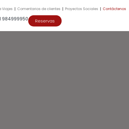
e Viajes
|
Comentarios de clientes
|
Proyectos Sociales
|
Contáctenos
51 984999950
Reservas