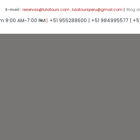
E-mail :
reservas@lulatours.com
,
lulatoursperu@gmail.com
|
Blog d
m 9:00 AM-7:00 PM
+51 955288600 | +51 984995577 | +