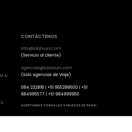
CONTÁCTENOS
info@lulatours.com
(Servicio al cliente)
agencias@lulatours.com
(Solo agencias de Viaje)
PM &
084 232818 | +51 955288600 | +51
984995577 | +51 984999950
rú
ACEPTAMOS TODAS LAS TARJETAS DE PAGO